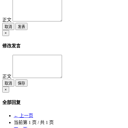
正文
取消
发表
×
修改发言
正文
取消
保存
×
全部回复
← 上一页
当前第
1
页 / 共
1
页