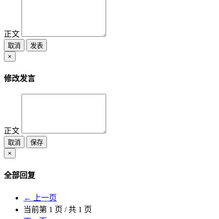
正文
取消
发表
×
修改发言
正文
取消
保存
×
全部回复
← 上一页
当前第
1
页 / 共
1
页