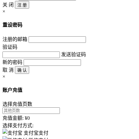
关 闭
注 册
×
重设密码
注册的邮箱
验证码
发送验证码
新的密码
取 消
确 认
×
账户充值
选择充值页数
充值金额: ¥0
选择支付方式:
支付宝支付