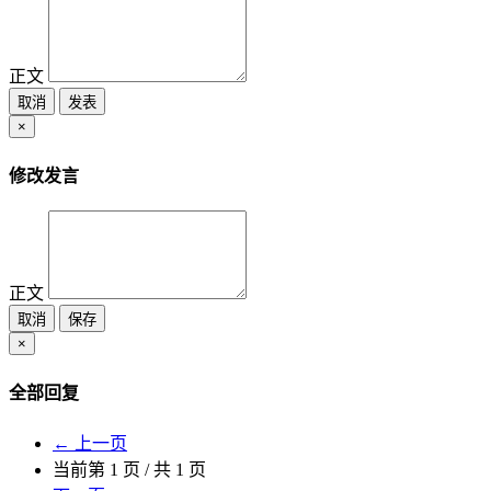
正文
取消
发表
×
修改发言
正文
取消
保存
×
全部回复
← 上一页
当前第
1
页 / 共
1
页