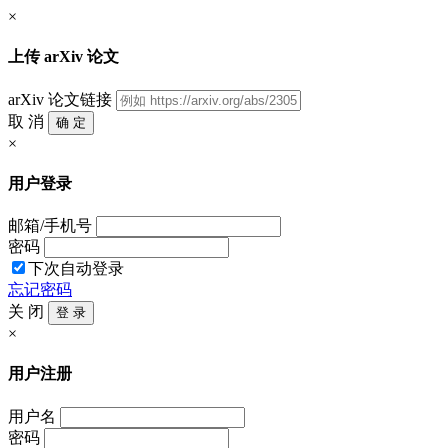
×
上传 arXiv 论文
arXiv 论文链接
取 消
确 定
×
用户登录
邮箱/手机号
密码
下次自动登录
忘记密码
关 闭
登 录
×
用户注册
用户名
密码