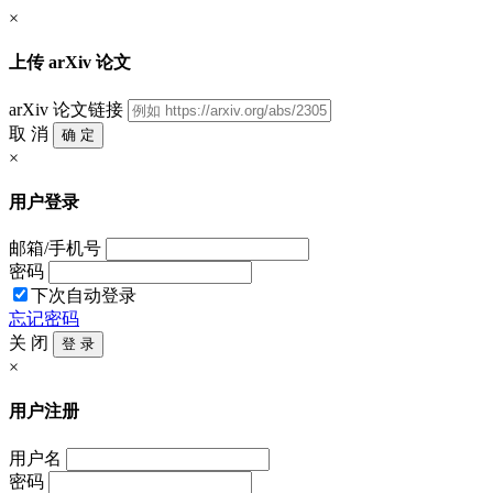
×
上传 arXiv 论文
arXiv 论文链接
取 消
确 定
×
用户登录
邮箱/手机号
密码
下次自动登录
忘记密码
关 闭
登 录
×
用户注册
用户名
密码