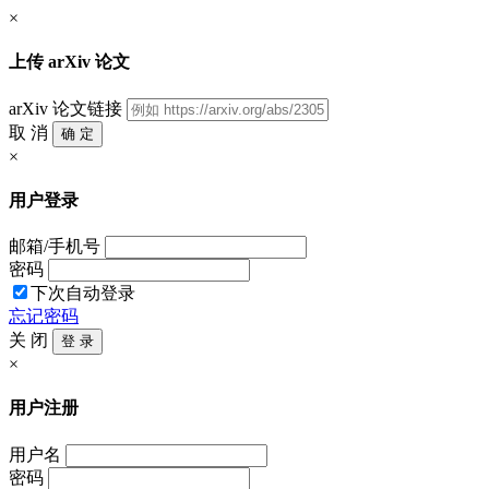
×
上传 arXiv 论文
arXiv 论文链接
取 消
确 定
×
用户登录
邮箱/手机号
密码
下次自动登录
忘记密码
关 闭
登 录
×
用户注册
用户名
密码